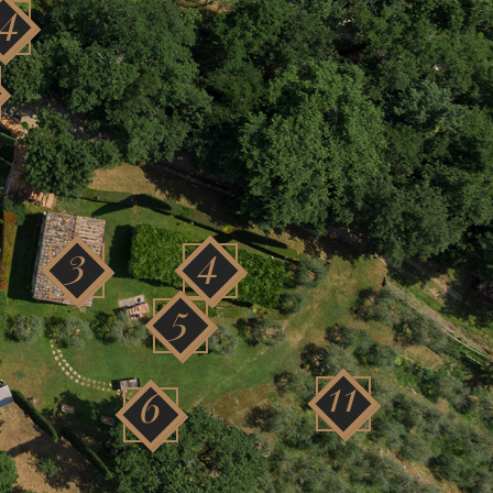
14
3
4
5
11
6