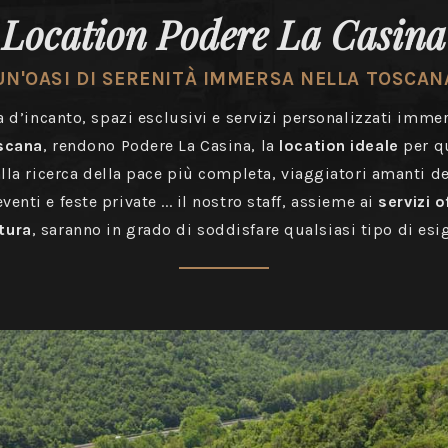
Location Podere La Casina
UN'OASI DI SERENITÀ IMMERSA NELLA TOSCAN
a d’incanto, spazi esclusivi e servizi personalizzati immer
scana
, rendono Podere La Casina, la
location ideale
per qu
alla ricerca della pace più completa, viaggiatori amanti de
enti e feste private ... il nostro staff, assieme ai
servizi o
tura
, saranno in grado di soddisfare qualsiasi tipo di esi