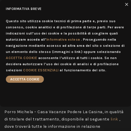
INFORMATIVA BREVE
IT
MENU
Questo sito utilizza cookie tecnici di prima parte e, previo suo
consenso, cookie analitici e di profilazione di terze parti. Per avere
Informativa Attività Promozionali
indicazioni sull’uso dei cookie e la possibilità di scegliere quali
autorizzare acceda all’
Informativa estesa
. Proseguendo nella
navigazione mediante accesso ad altra area del sito o selezione di
INFORMATIVA SUL TRATTAMENTO DEI DATI PERSONALI IN
un elemento dello stesso (immagini o link) oppure selezionando
RELAZIONE ALL’ISCRIZIONE ALLA NEWSLETTER
ACCETTA COOKIE
acconsente l’utilizzo di tutti i cookie. Se non
desidera autorizzare l’uso dei cookie di analisi e di profilazione
ai sensi dell'art. 13 del Regolamento generale sulla
selezioni
COOKIE ESSENZIALI
al funzionamento del sito.
protezione dei dati personali (RGPD 2016/679)
ACCETTA COOKIE
La presente Informativa è parte integrante della Privacy
Policy relativa al sito web
https://poderelacasina.com/
fornita agli utenti visitatori da parte della Ditta individuale
Porro Michela – Casa Vacanze Podere La Casina, in qualità
di titolare del trattamento, disponibile al seguente
link
,
dove troverà tutte le informazione in relazione