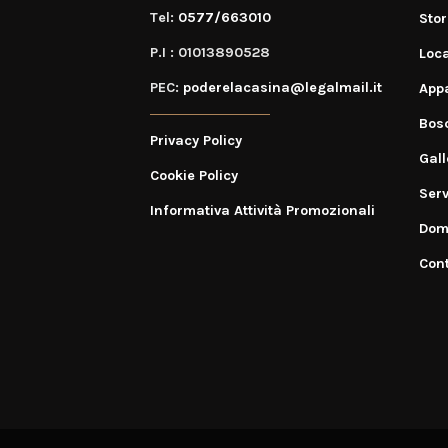
Tel:
0577/663010
Stor
P.I : 01013890528
Loca
PEC:
poderelacasina@legalmail.it
App
Bosc
Privacy Policy
Gall
Cookie Policy
Serv
Informativa Attività Promozionali
Dom
Cont