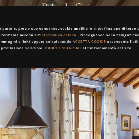
a parte e, previo suo consenso, cookie analitici e di profilazione di terze p
autorizzare acceda all’
Informativa estesa
. Proseguendo nella navigazione
(immagini o link) oppure selezionando
ACCETTA COOKIE
acconsente l’util
i profilazione selezioni
COOKIE ESSENZIALI
al funzionamento del sito.