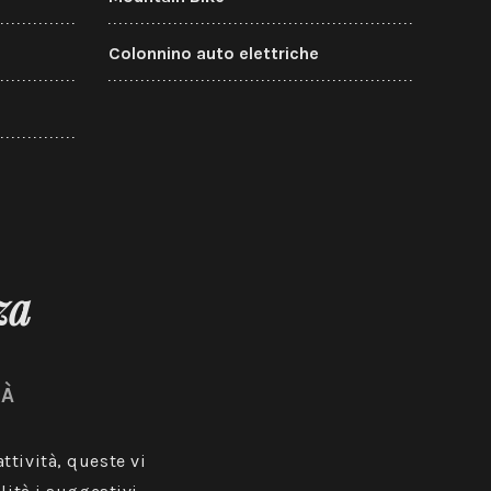
Colonnino auto elettriche
za
TÀ
ttività, queste vi