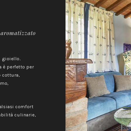
 aromatizzato
 gioiello.
è perfetto per
o cottura,
omo,
alsiasi comfort
bilità culinarie,