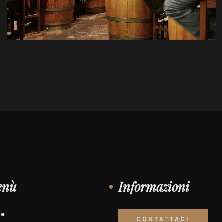
enù
Informazioni
e
CONTATTACI