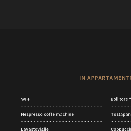
IN APPARTAMENT
WI-FI
Bollitore 
Nespresso coffe machine
Tostapane
Lavastoviglie
Cappuccin