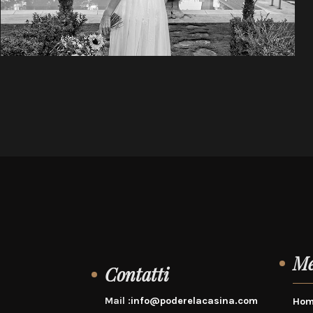
M
Contatti
Mail :
info@poderelacasina.com
Hom