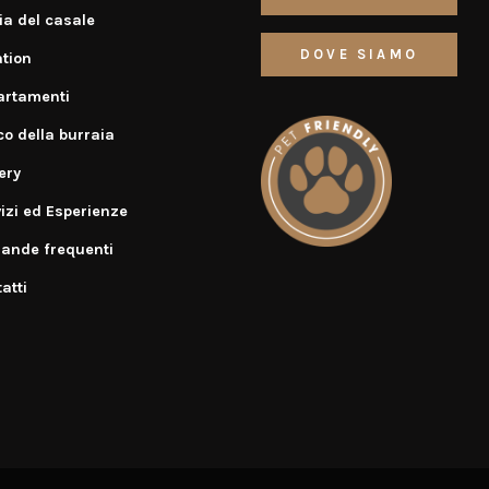
ia del casale
DOVE SIAMO
tion
artamenti
o della burraia
ery
izi ed Esperienze
ande frequenti
atti