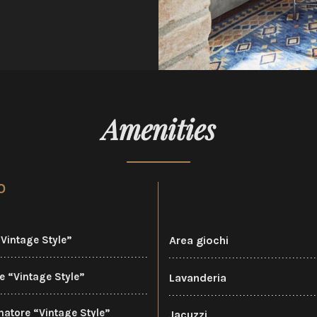
Amenities
O
“Vintage Style”
Area giochi
 “Vintage Style”
Lavanderia
atore “Vintage Style”
Jacuzzi